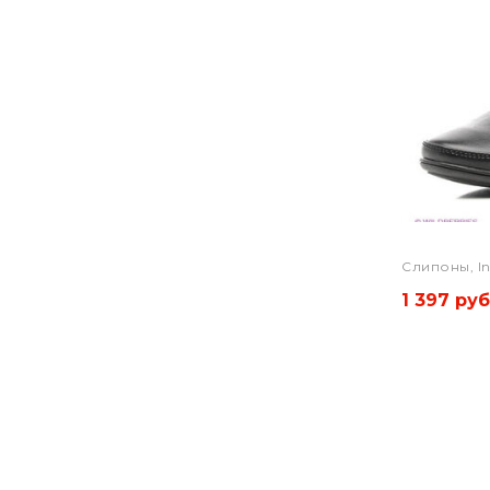
Слипоны, In
1 397 руб