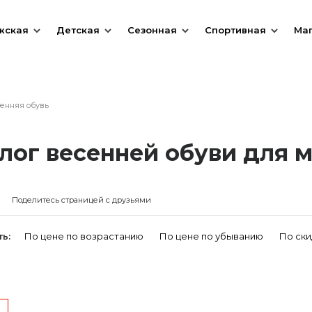
жская
Детская
Сезонная
Спортивная
Ма
енняя обувь
лог весенней обуви для 
Поделитесь страницей с друзьями
ь:
По цене по возрастанию
По цене по убыванию
По ски