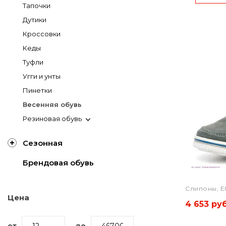
Тапочки
Дутики
Кроссовки
Кеды
Туфли
Угги и унты
Пинетки
Весенняя обувь
Резиновая обувь
Сезонная
Брендовая обувь
Слипоны, E
Цена
4 653 руб
от
до