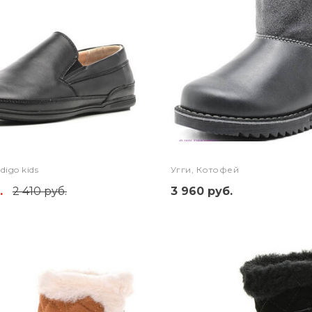
digo kids
Угги, Котофей
.
2 410 руб.
3 960 руб.