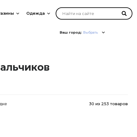
газины
Одежда
Ваш город:
Выбрать
мальчиков
дке
30
из
253 товаров