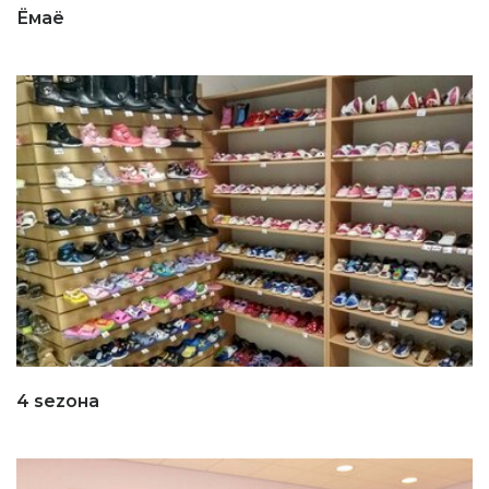
Ёмаё
4 sezoнa