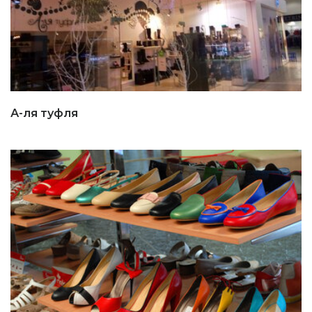
А-ля туфля