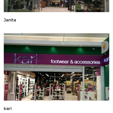
Janita
kari