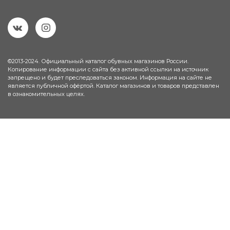
©2013-2024. Официальный каталог обувных магазинов России.
Копирование информации с сайта без активной ссылки на источник
запрещено и будет преследоваться законом. Информация на сайте не
является публичной офёртой. Каталог магазинов и товаров представлен
в ознакомительных целях.