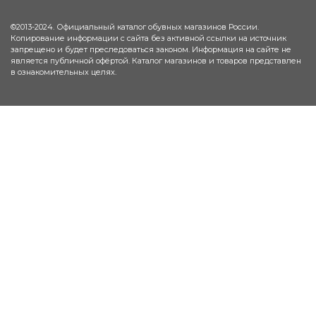
©2013-2024. Официальный каталог обувных магазинов России.
Копирование информации с сайта без активной ссылки на источник
запрещено и будет преследоваться законом. Информация на сайте не
является публичной офёртой. Каталог магазинов и товаров представлен
в ознакомительных целях.