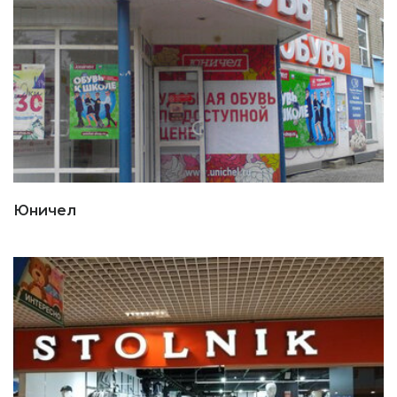
Юничел