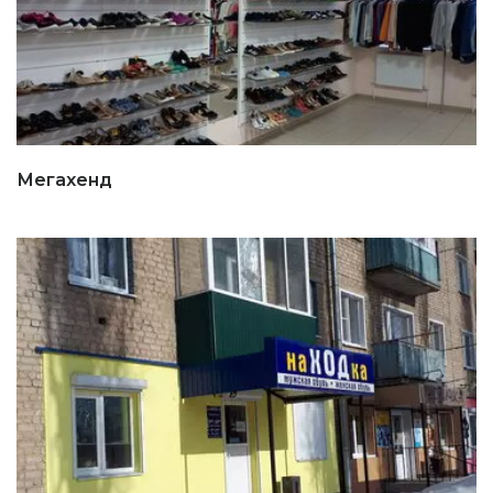
Мегахенд