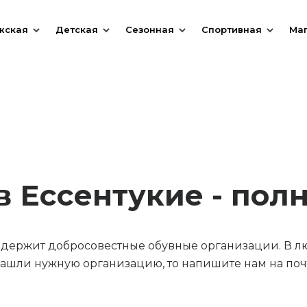
жская
Детская
Сезонная
Спортивная
Ма
в Ессентукие - пол
содержит добросовестные обувные организации. В л
ашли нужную организацию, то напишите нам на почт