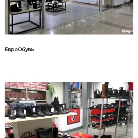
ЕвроОбувь