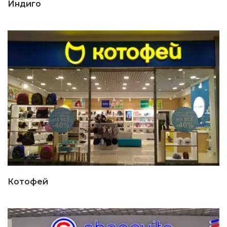
Индиго
Котофей