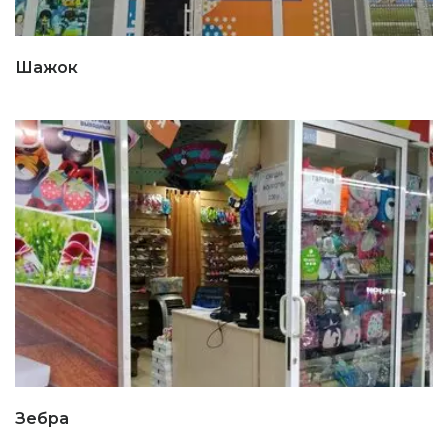
Шажок
Зебра