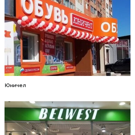
Юничел