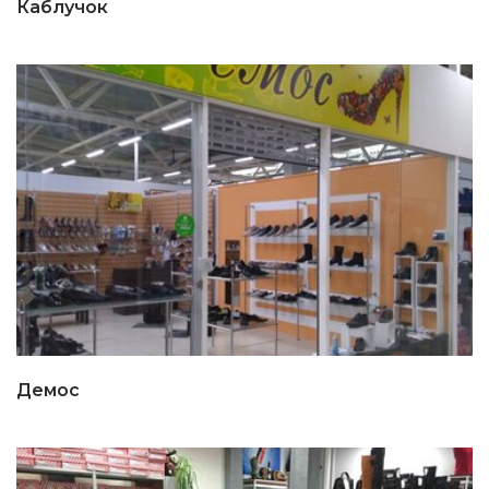
Каблучок
Демос