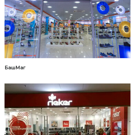
БашМаг