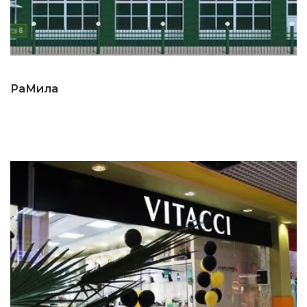
РаМила