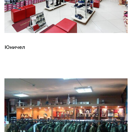
Юничел