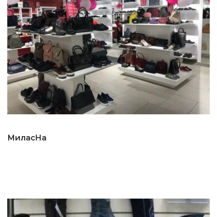
МиласНа