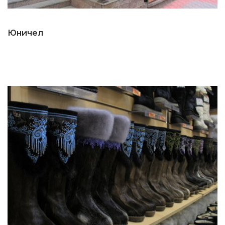
Юничел