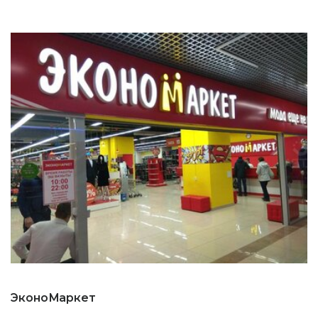
ЭконоМаркет