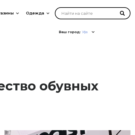
газины
Одежда
Ваш город:
Уфа
жество обувных