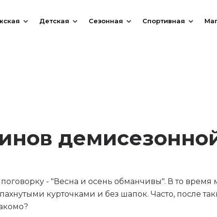
жская
Детская
Сезонная
Спортивная
Ма
инов демисезонной
оговорку - "Весна и осень обманчивы". В то время 
пахнутыми курточками и без шапок. Часто, после та
накомо?