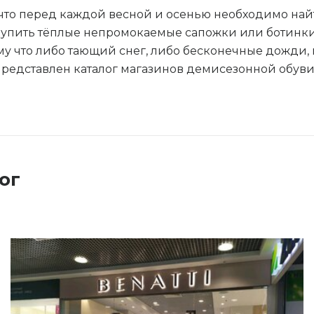
 что перед каждой весной и осенью необходимо най
 и купить тёплые непромокаемые сапожки или ботинки
му что либо тающий снег, либо бесконечные дожди,
редставлен каталог магазинов демисезонной обуви
ог