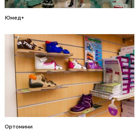
Юмед+
Ортомини