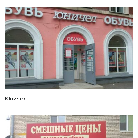
Юничел