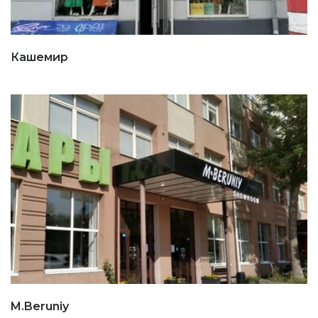
Кашемир
M.Beruniy