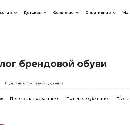
жская
Детская
Сезонная
Спортивная
Ма
лог брендовой обуви
Поделитесь страницей с друзьями
ь:
По цене по возрастанию
По цене по убыванию
По ски