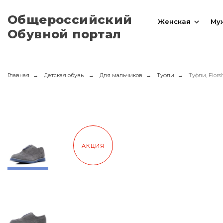
Общероссийский
Женская
Му
Обувной портал
Главная
Детская обувь
Для мальчиков
Туфли
Туфли, Flor
АКЦИЯ