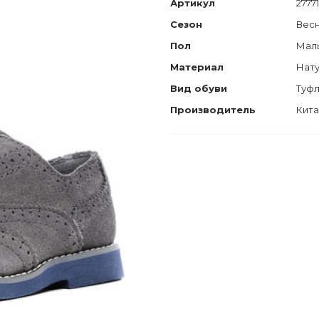
Артикул
2777
Сезон
Весн
Пол
Мал
Материал
Нату
Вид обуви
Туф
Производитель
Кит