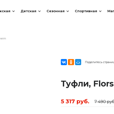
жская
Детская
Сезонная
Спортивная
Ма
sheim
Поделитесь страни
Туфли, Flor
5 317 руб.
7 490 руб