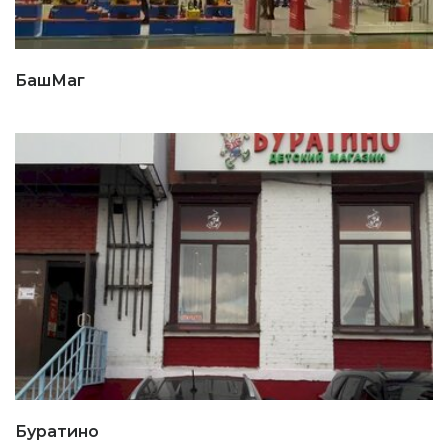
БашМаг
Буратино