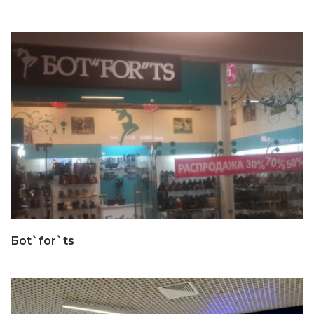
Бot`for`ts