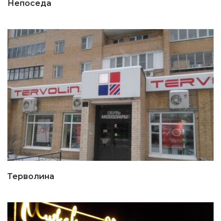
Непоседа
Терволина