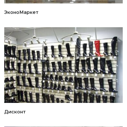
ЭконоМаркет
Дисконт