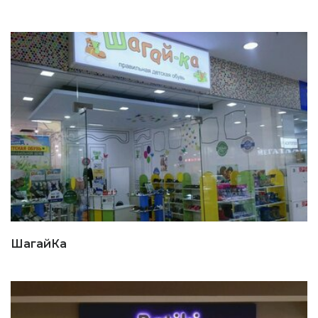
ШагайКа