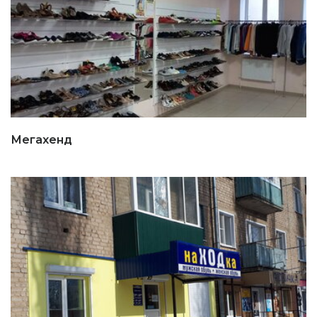
Мегахенд