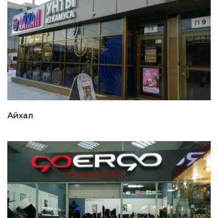
Айхал