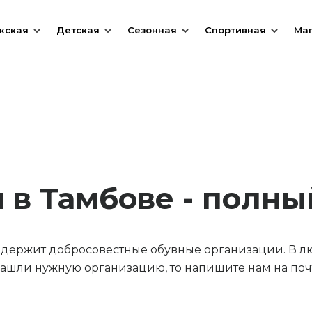
жская
Детская
Сезонная
Спортивная
Ма
 в Тамбове - полны
содержит добросовестные обувные организации. В л
ашли нужную организацию, то напишите нам на почт