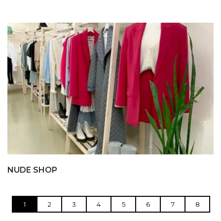
NUDE SHOP
1
2
3
4
5
6
7
8