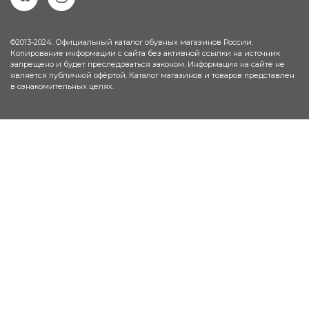
©2013-2024. Официальный каталог обувных магазинов России.
Копирование информации с сайта без активной ссылки на источник
запрещено и будет преследоваться законом. Информация на сайте не
является публичной офёртой. Каталог магазинов и товаров представлен
в ознакомительных целях.