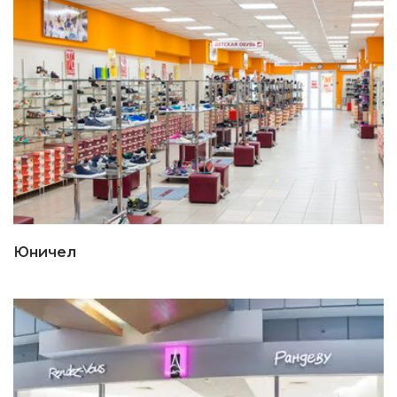
Юничел