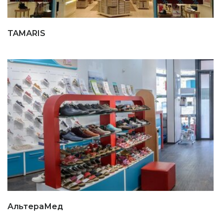
TAMARIS
АльтераМед