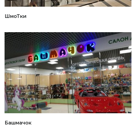
ШмоТки
Башмачок