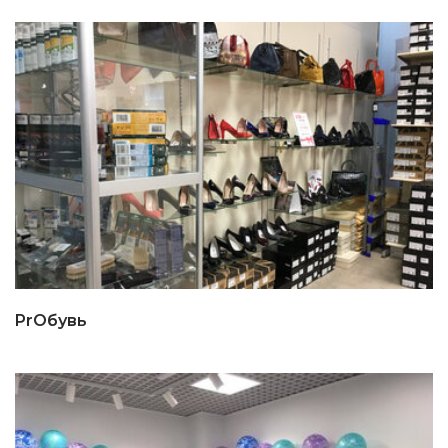
PrОбувь