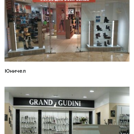
Юничел