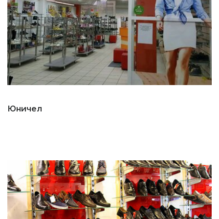
Юничел