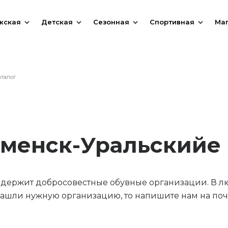
жская
Детская
Сезонная
Спортивная
Ма
аталог
аменск-Уральскийе 
содержит добросовестные обувные организации. В л
ашли нужную организацию, то напишите нам на почт