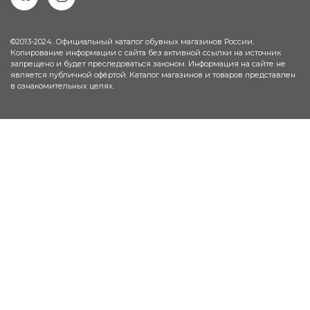
©2013-2024. Официальный каталог обувных магазинов России.
Копирование информации с сайта без активной ссылки на источник
запрещено и будет преследоваться законом. Информация на сайте не
является публичной офёртой. Каталог магазинов и товаров представлен
в ознакомительных целях.