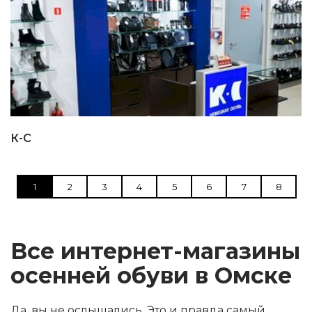
К-С
1
2
3
4
5
6
7
8
Все интернет-магазины
осенней обуви в Омске
Да, вы не ослышались. Это и правда самый