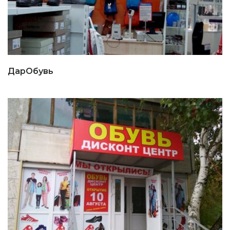
ДарОбувь