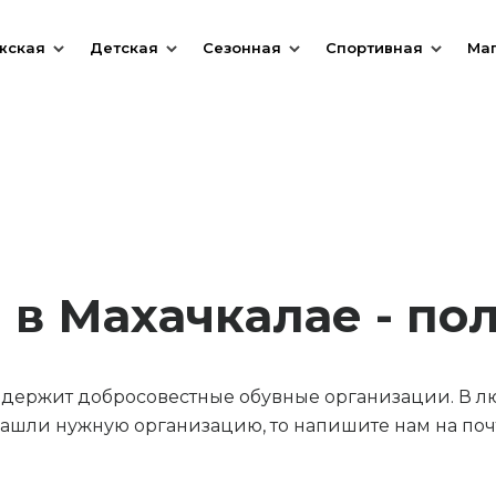
жская
Детская
Сезонная
Спортивная
Ма
 в Махачкалае - по
содержит добросовестные обувные организации. В л
ашли нужную организацию, то напишите нам на почт