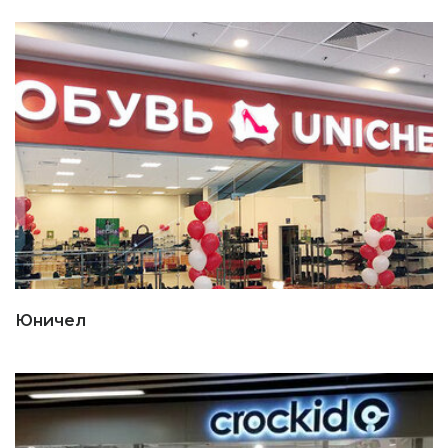
Юничел