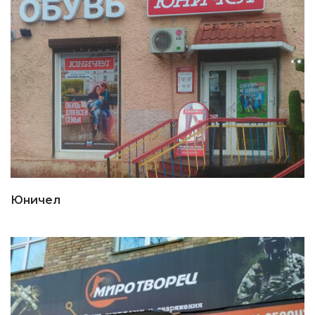
Юничел