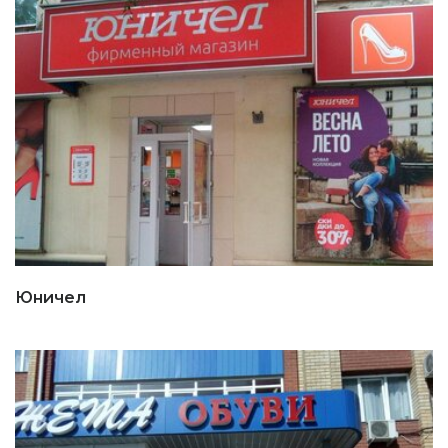
Юничел