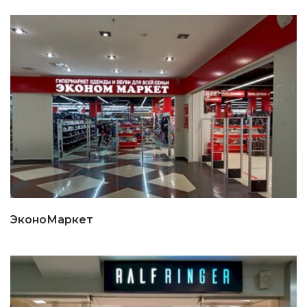
ЭконоМаркет