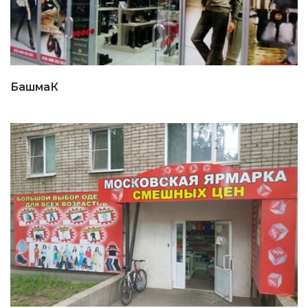
БашмаК