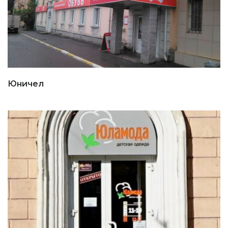
Юничел