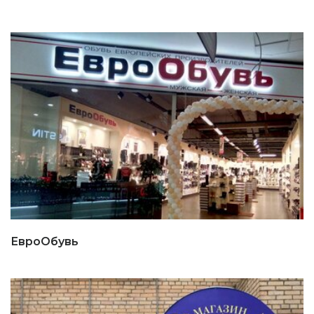
ЕвроОбувь