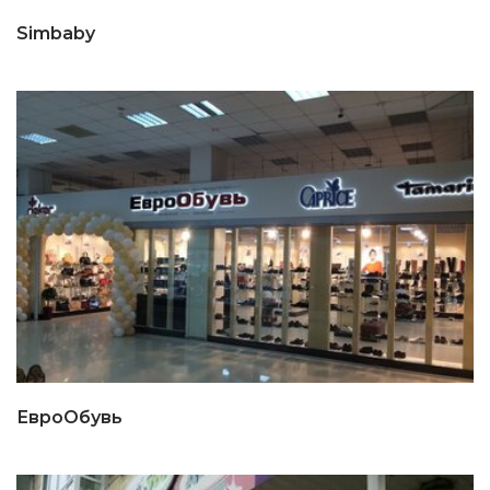
Simbaby
ЕвроОбувь