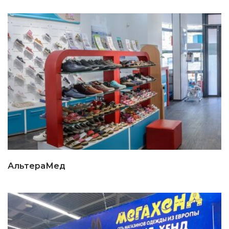
АльтераМед