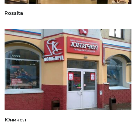
Rossita
Юничел