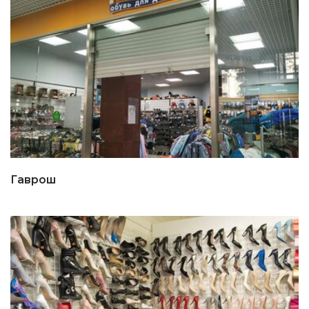
Гаврош