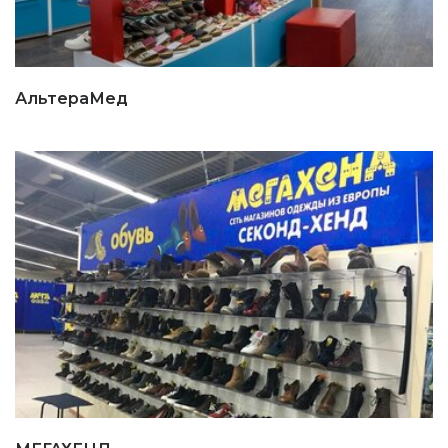
АльтераМед