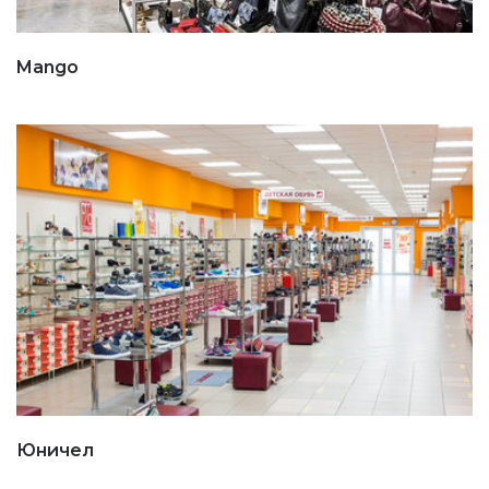
Mango
Юничел