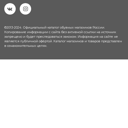
©2013-2024. Официальный каталог обувных магазинов России.
Копирование информации с сайта без активной ссылки на источник
запрещено и будет преследоваться законом. Информация на сайте не
является публичной офёртой. Каталог магазинов и товаров представлен
в ознакомительных целях.