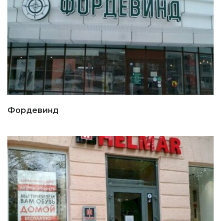
Фордевинд