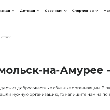
жская
Детская
Сезонная
Спортивная
Ма
 каталог
мольск-на-Амурее 
содержит добросовестные обувные организации. В л
ашли нужную организацию, то напишите нам на почт