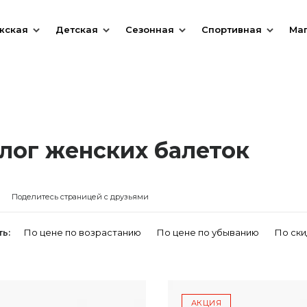
жская
Детская
Сезонная
Спортивная
Ма
лог женских балеток
Поделитесь страницей с друзьями
ь:
По цене по возрастанию
По цене по убыванию
По ски
АКЦИЯ