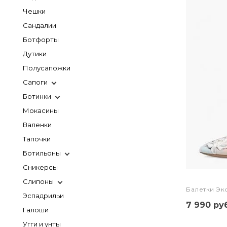
Чешки
Сандалии
Ботфорты
Дутики
Полусапожки
Сапоги
Ботинки
Мокасины
Валенки
Тапочки
Ботильоны
Сникерсы
Слипоны
Балетки Эк
Эспадрильи
7 990 руб
Галоши
Угги и унты