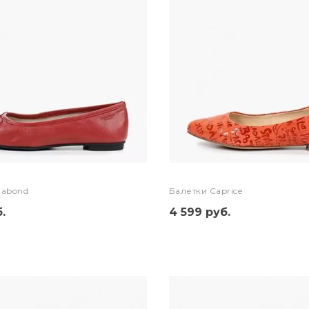
gabond
Балетки Caprice
.
4 599 руб.