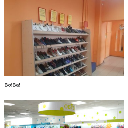
Во!Ва!