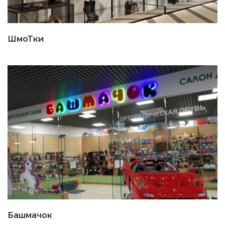
ШмоТки
Башмачок