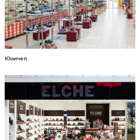
Юничел