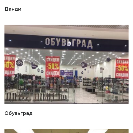
Данди
Обувьград