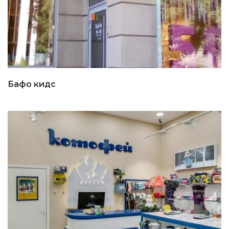
Бафо кидс