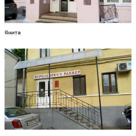
Янита