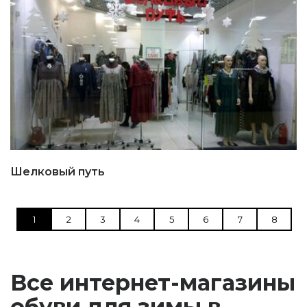
Шелковый путь
1
2
3
4
5
6
7
8
Все интернет-магазины
обуви для зимы в