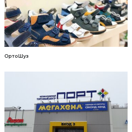
ОртоШуз