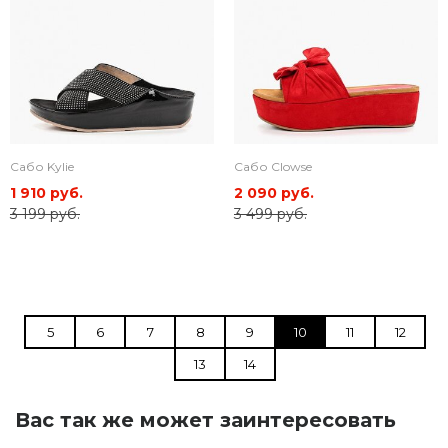
Сабо Kylie
Сабо Clowse
1 910 руб.
2 090 руб.
3 199 руб.
3 499 руб.
5
6
7
8
9
10
11
12
13
14
Вас так же может заинтересовать