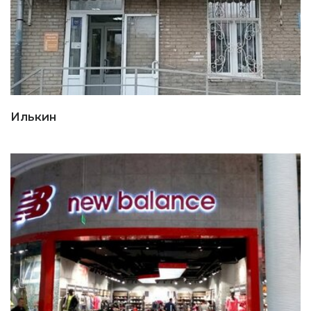
Илькин