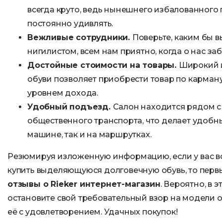
всегда круто, ведь нынешнего избалованного
постоянно удивлять.
Вежливые сотрудники.
Поверьте, каким бы 
нигилистом, всем нам приятно, когда о нас заб
Достойные стоимости на товары.
Широкий 
обуви позволяет приобрести товар по карману
уровнем дохода.
Удобный подъезд.
Салон находится рядом с
общественного транспорта, что делает удобн
машине, так и на маршрутках.
Резюмируя изложенную информацию, если у вас в
купить выделяющуюся долговечную обувь, то перв
отзывы о Rieker интернет-магазин
. Вероятно, в 
остановите свой требовательный взор на модели о
её с удовлетворением. Удачных покупок!