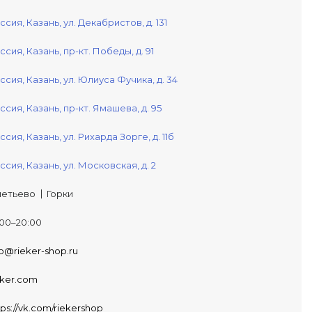
ссия,
Казань,
ул. Декабристов, д. 131
ссия,
Казань,
пр-кт. Победы, д. 91
ссия,
Казань,
ул. Юлиуса Фучика, д. 34
ссия,
Казань,
пр-кт. Ямашева, д. 95
ссия,
Казань,
ул. Рихарда Зорге, д. 11б
ссия,
Казань,
ул. Московская, д. 2
етьево
Горки
:00–20:00
fo@rieker-shop.ru
eker.com
tps://vk.com/riekershop