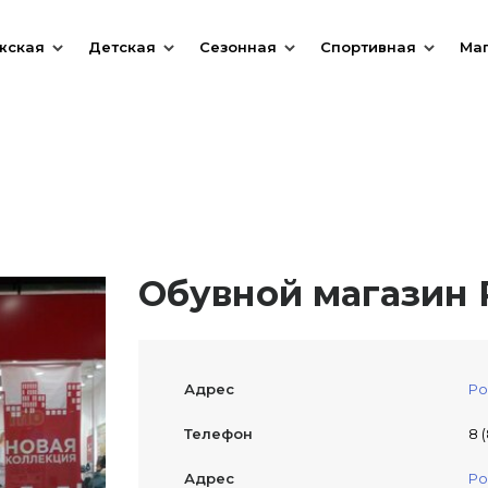
жская
Детская
Сезонная
Спортивная
Ма
Обувной магазин R
Адрес
Ро
Телефон
8 
Адрес
Ро