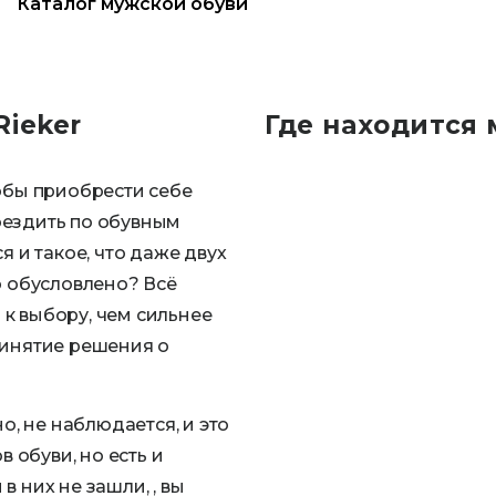
Каталог мужской обуви
Rieker
Где находится 
тобы приобрести себе
оездить по обувным
я и такое, что даже двух
о обусловлено? Всё
к выбору, чем сильнее
ринятие решения о
о, не наблюдается, и это
 обуви, но есть и
 них не зашли, , вы