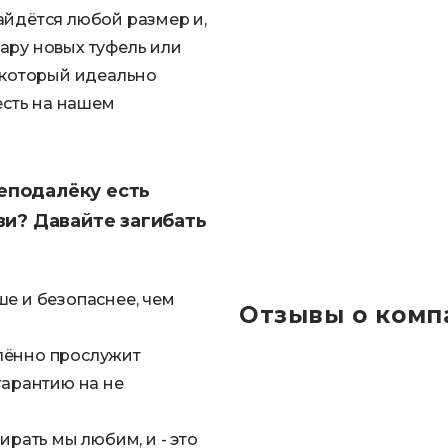
айдётся любой размер и,
ару новых туфель или
, который идеально
есть на нашем
еподалёку есть
уви? Давайте загибать
ше и безопаснее, чем
Отзывы о комп
лённо прослужит
гарантию на не
рать мы любим, и - это