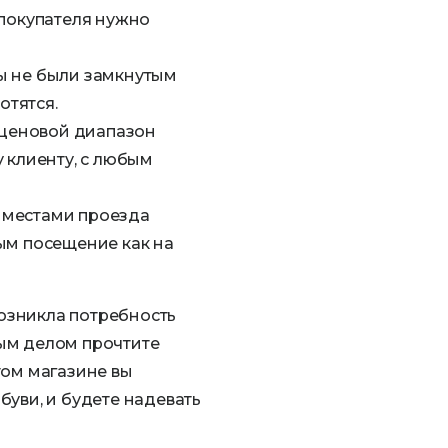
 покупателя нужно
вы не были замкнутым
отятся.
ценовой диапазон
 клиенту, с любым
 местами проезда
ым посещение как на
озникла потребность
ым делом прочтите
этом магазине вы
буви, и будете надевать