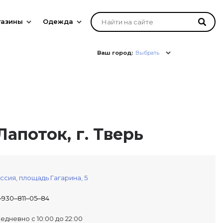
газины
Одежда
Ваш город:
Выбрать
апоток, г. Тверь
ссия,
площадь Гагарина, 5
‒930‒811‒05‒84
едневно с 10:00 до 22:00