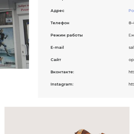
Адрес
Ро
Телефон
8‒
Режим работы
Еж
E-mail
sa
Сайт
ор
Вконтакте:
ht
Instagram:
ht