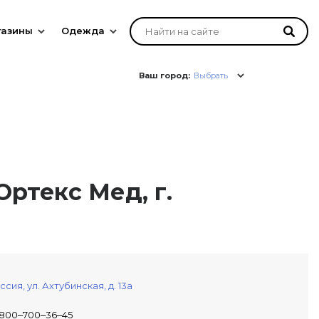
газины
Одежда
Ваш город:
Выбрать
ртекс Мед, г.
ссия,
ул. Ахтубинская, д. 13а
800‒700‒36‒45