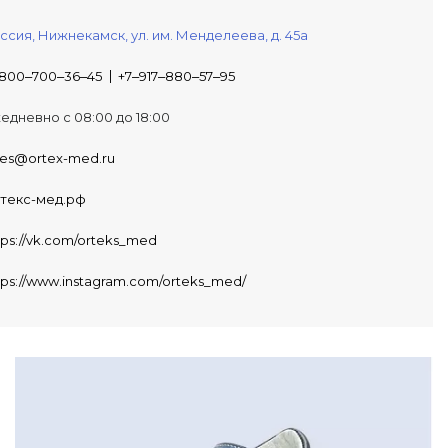
ссия,
Нижнекамск,
ул. им. Менделеева, д. 45а
800‒700‒36‒45
+7‒917‒880‒57‒95
едневно с 08:00 до 18:00
les@ortex-med.ru
текс-мед.рф
tps://vk.com/orteks_med
tps://www.instagram.com/orteks_med/