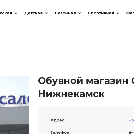
жская
Детская
Сезонная
Спортивная
Ма
Обувной магазин О
Нижнекамск
Адрес
Ро
Телефон
8‒